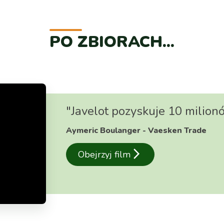
PO ZBIORACH...
"Javelot pozyskuje 10 milion
Aymeric Boulanger - Vaesken Trade
arrow_forward_ios
Obejrzyj film