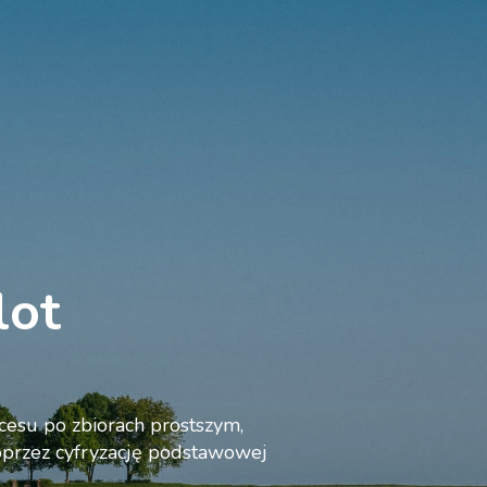
y
Ekspertyza Javelot
Kim jesteśmy ?
Aktualnośc
lot
ocesu po zbiorach prostszym,
przez cyfryzację podstawowej