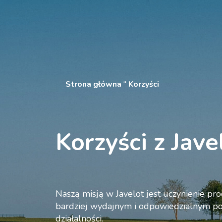
Jesteś klientem ?
Zaloguj się
Nasze rozwiązania
Zalet
Strona główna
"
Korzyści
Korzyści z Jave
Naszą misją w Javelot jest uczynienie pr
bardziej wydajnym i odpowiedzialnym po
działalności.