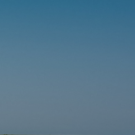
Poproś o wersję demo
i
Wspólne siły