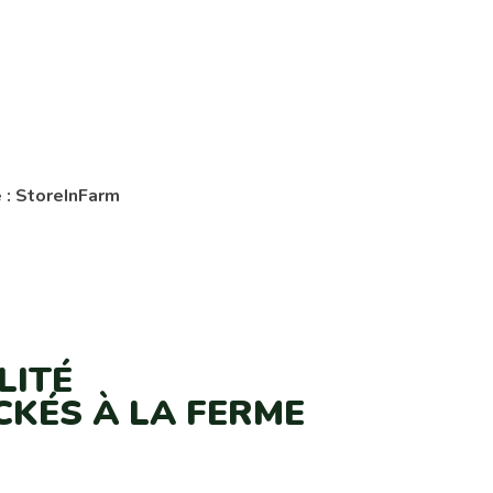
Expertises Javelot
Qui sommes nous ?
Actual
 : StoreInFarm
LITÉ
CKÉS À LA FERME