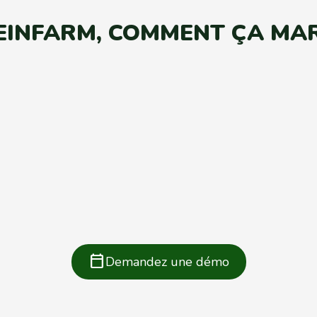
EINFARM, COMMENT ÇA MAR
calendar_today
Demandez une démo