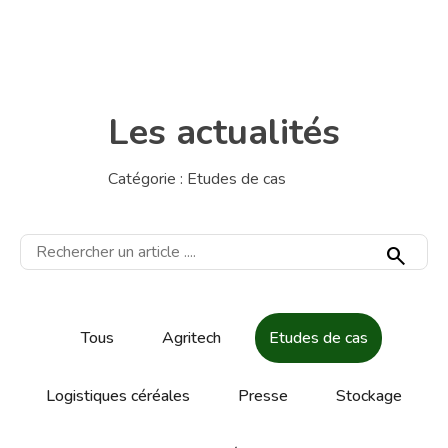
Déjà client ?
Connectez-vous
Les actualités
Catégorie :
Etudes de cas
search
Tous
Agritech
Etudes de cas
Logistiques céréales
Presse
Stockage