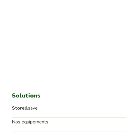
manuels
Une étude de cas a été réalisée sur 23 sites de
stockage et plus de 500 000 tonnes de céréales
stockées. Les résultats montrent que...
Lire plus
Publié le 19/03/2024
Solutions
Store
&save
Nos équipements