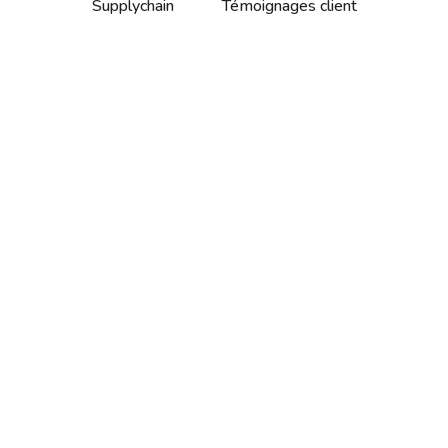
Supplychain
Témoignages client
La ventilation des silos
automatique plus efficiente que
les modes programmés ou